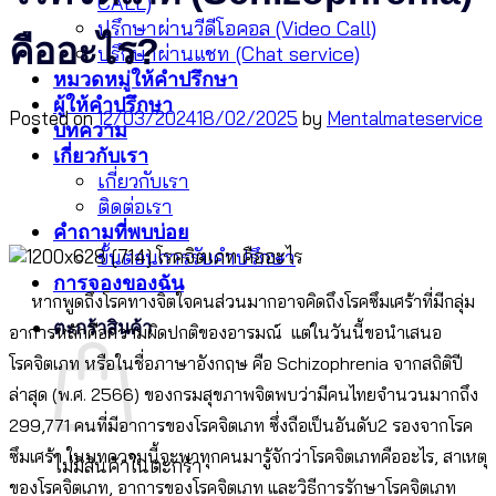
CALL)
ปรึกษาผ่านวีดีโอคอล (Video Call)
คืออะไร?
ปรึกษาผ่านแชท (Chat service)
หมวดหมู่ให้คำปรึกษา
ผู้ให้คำปรึกษา
Posted on
12/03/2024
18/02/2025
by
Mentalmateservice
บทความ
เกี่ยวกับเรา
เกี่ยวกับเรา
ติดต่อเรา
คำถามที่พบบ่อย
ขั้นตอนการรับคำปรึกษา
การจองของฉัน
หากพูดถึงโรคทางจิตใจคนส่วนมากอาจคิดถึงโรคซึมเศร้าที่มีกลุ่ม
ตะกร้าสินค้า
อาการหลักคือความ
ผิดปกติของอารมณ์
แต่ในวันนี้ขอนำเสนอ
โรคจิตเภท หรือในชื่อภาษาอังกฤษ คือ Schizophrenia จากสถิติปี
ล่าสุด (พ.ศ. 2566) ของกรมสุขภาพจิตพบว่ามีคนไทยจำนวนมากถึง
299,771 คนที่มีอาการของโรคจิตเภท ซึ่งถือเป็นอันดับ2 รองจากโรค
ซึมเศร้า ในบทความนี้จะพาทุกคนมารู้จักว่าโรคจิตเภทคืออะไร, สาเหตุ
ไม่มีสินค้าในตะกร้า
ของโรคจิตเภท, อาการของโรคจิตเภท และวิธีการรักษาโรคจิตเภท