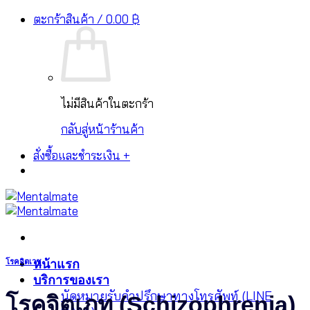
ระบบชำระเงินรองรับ PromptPay, บัตรเครดิต และ
Skip
ตะกร้าสินค้า /
0.00
฿
ปิด
ช่องทางอื่นๆ
to
content
ไม่มีสินค้าในตะกร้า
กลับสู่หน้าร้านค้า
สั่งซื้อและชำระเงิน
+
หน้าแรก
โรคจิตเวช
บริการของเรา
นัดหมายรับคำปรึกษาทางโทรศัพท์ (LINE
โรคจิตเภท (Schizophrenia)